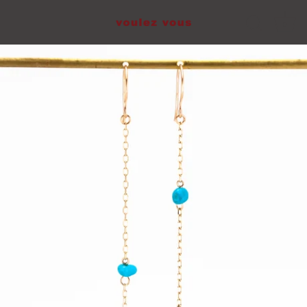
0
本
文
へ
ス
キ
ッ
プ